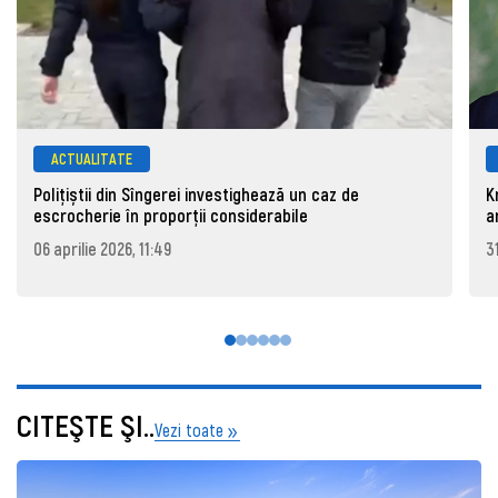
ACTUALITATE
Polițiștii din Sîngerei investighează un caz de
K
escrocherie în proporții considerabile
a
06 aprilie 2026, 11:49
3
CITEŞTE ŞI..
Vezi toate