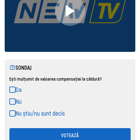
SONDAJ
Ești mulțumit de valoarea compensației la căldură?
Da
Nu
Nu știu/nu sunt decis
VOTEAZĂ