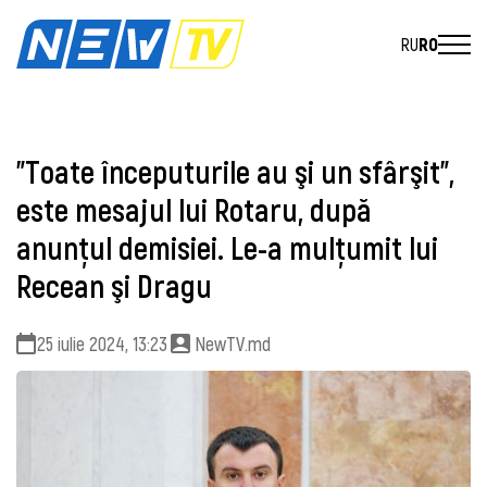
RU
RO
"Toate începuturile au şi un sfârşit",
este mesajul lui Rotaru, după
anunţul demisiei. Le-a mulţumit lui
Recean şi Dragu
25 iulie 2024, 13:23
NewTV.md