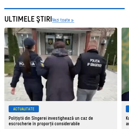
ULTIMELE ŞTIRI
Vezi toate
ACTUALITATE
Polițiștii din Sîngerei investighează un caz de
K
escrocherie în proporții considerabile
a