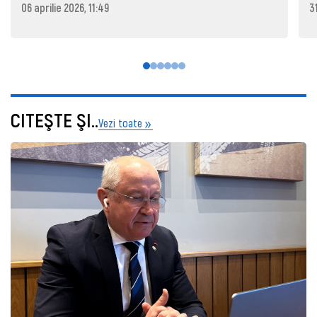
06 aprilie 2026, 11:49
3
CITEŞTE ŞI..
Vezi toate