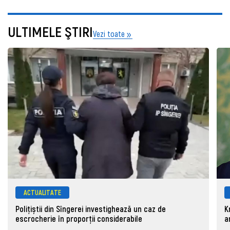
ULTIMELE ŞTIRI
Vezi toate
ACTUALITATE
Polițiștii din Sîngerei investighează un caz de
K
escrocherie în proporții considerabile
a