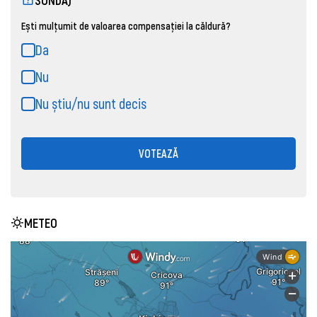
Ești mulțumit de valoarea compensației la căldură?
Da
Nu
Nu știu/nu sunt decis
VOTEAZĂ
METEO