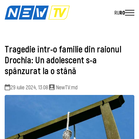
RU
RO
Tragedie într-o familie din raionul
Drochia: Un adolescent s-a
spânzurat la o stână
29 iulie 2024, 13:08
NewTV.md