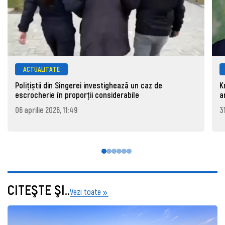
ACTUALITATE
Polițiștii din Sîngerei investighează un caz de
K
escrocherie în proporții considerabile
a
06 aprilie 2026, 11:49
3
CITEŞTE ŞI..
Vezi toate