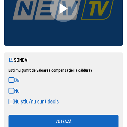
SONDAJ
Ești mulțumit de valoarea compensației la căldură?
Da
Nu
Nu știu/nu sunt decis
VOTEAZĂ