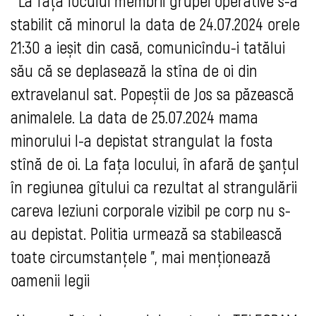
" La fața locului membrii grupei operative s-a 
stabilit că minorul la data de 24.07.2024 orele 
21:30 a ieșit din casă, comunicîndu-i tatălui 
său că se deplasează la stîna de oi din 
extravelanul sat. Popeștii de Jos sa păzească 
animalele. La data de 25.07.2024 mama 
minorului l-a depistat strangulat la fosta 
stînă de oi. La faţa locului, în afară de şanţul 
în regiunea gîtului ca rezultat al strangulării 
careva leziuni corporale vizibil pe corp nu s-
au depistat. Politia urmează sa stabilească 
toate circumstanțele ", mai menţionează 
oamenii legii