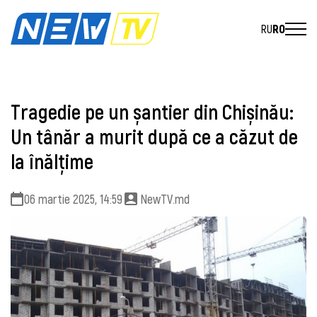
RU
RO
Tragedie pe un șantier din Chișinău:
Un tânăr a murit după ce a căzut de
la înălțime
06 martie 2025, 14:59
NewTV.md