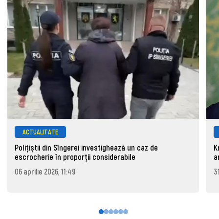
ACTUALITATE
Polițiștii din Sîngerei investighează un caz de
K
escrocherie în proporții considerabile
a
06 aprilie 2026, 11:49
3