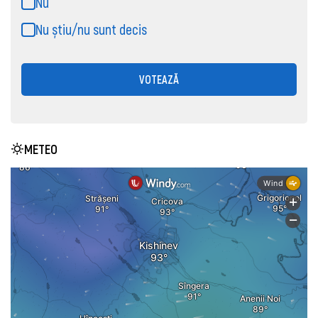
Nu
Nu știu/nu sunt decis
VOTEAZĂ
METEO