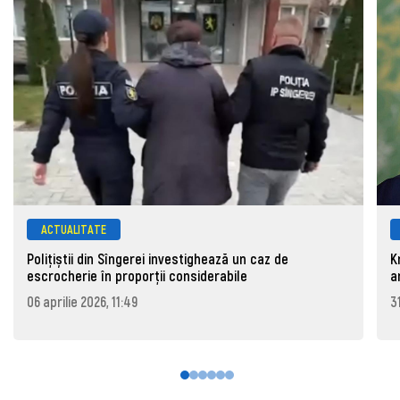
ACTUALITATE
Polițiștii din Sîngerei investighează un caz de
K
escrocherie în proporții considerabile
a
06 aprilie 2026, 11:49
3