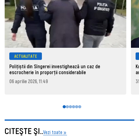
ACTUALITATE
Polițiștii din Sîngerei investighează un caz de
K
escrocherie în proporții considerabile
a
06 aprilie 2026, 11:49
3
CITEŞTE ŞI..
Vezi toate