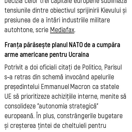
Decizia celor trei capitale europene subliniază
tensiunile dintre obiectivul sprijinirii Kievului și
presiunea de a întări industriile militare
autohtone, scrie
Mediafax
.
Franța părăsește planul NATO de a cumpăra
arme americane pentru Ucraina
Potrivit a doi oficiali citați de Politico, Parisul
s‑a retras din schemă invocând apelurile
președintelui Emmanuel Macron ca statele
UE să prioritizeze achizițiile interne, menite să
consolideze "autonomia strategică"
europeană. În plus, constrângerile bugetare
și creșterea țintei de cheltuieli pentru