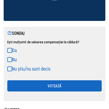
SONDAJ
Ești mulțumit de valoarea compensației la căldură?
Da
Nu
Nu știu/nu sunt decis
VOTEAZĂ