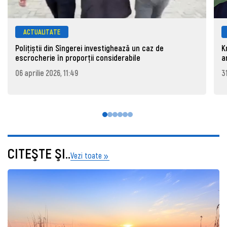
ACTUALITATE
Polițiștii din Sîngerei investighează un caz de
K
escrocherie în proporții considerabile
a
06 aprilie 2026, 11:49
3
CITEŞTE ŞI..
Vezi toate