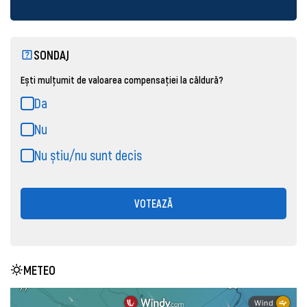
SONDAJ
Ești mulțumit de valoarea compensației la căldură?
Da
Nu
Nu știu/nu sunt decis
VOTEAZĂ
METEO