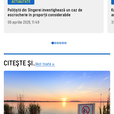
ACTUALITATE
Polițiștii din Sîngerei investighează un caz de
K
escrocherie în proporții considerabile
a
06 aprilie 2026, 11:49
3
CITEŞTE ŞI..
Vezi toate