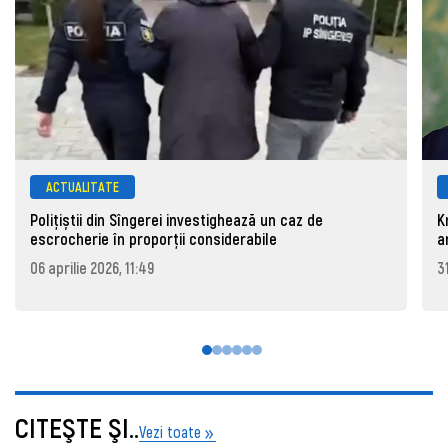
ACTUALITATE
Polițiștii din Sîngerei investighează un caz de
K
escrocherie în proporții considerabile
a
06 aprilie 2026, 11:49
3
CITEŞTE ŞI..
Vezi toate