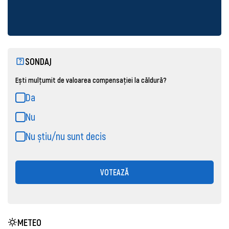
SONDAJ
Ești mulțumit de valoarea compensației la căldură?
Da
Nu
Nu știu/nu sunt decis
VOTEAZĂ
METEO