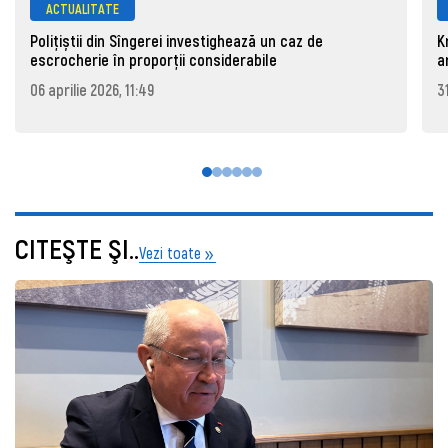
ACTUALITATE
Polițiștii din Sîngerei investighează un caz de
K
escrocherie în proporții considerabile
a
06 aprilie 2026, 11:49
3
CITEŞTE ŞI..
Vezi toate