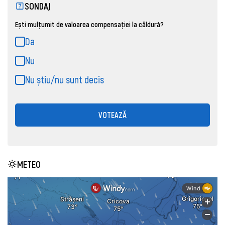
SONDAJ
Ești mulțumit de valoarea compensației la căldură?
Da
Nu
Nu știu/nu sunt decis
VOTEAZĂ
METEO