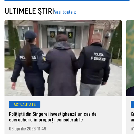
ULTIMELE ŞTIRI
Vezi toate
ACTUALITATE
Polițiștii din Sîngerei investighează un caz de
K
escrocherie în proporții considerabile
a
06 aprilie 2026, 11:49
3