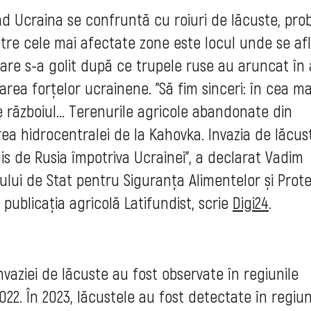
d Ucraina se confruntă cu roiuri de lăcuste, pr
tre cele mai afectate zone este locul unde se af
are s-a golit după ce trupele ruse au aruncat în 
tarea forțelor ucrainene. "Să fim sinceri: în cea ma
 războiul... Terenurile agricole abandonate din
erea hidrocentralei de la Kahovka. Invazia de lăcus
s de Rusia împotriva Ucrainei", a declarat Vadim
iului de Stat pentru Siguranța Alimentelor și Prote
publicația agricolă Latifundist, scrie
Digi24
.
 invaziei de lăcuste au fost observate în regiunile
22. În 2023, lăcustele au fost detectate în regiun