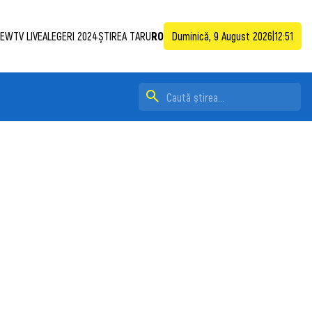
EWTV LIVE
ALEGERI 2024
ȘTIREA TA
RU
RO
Duminică, 9 August 2026
|
12:51