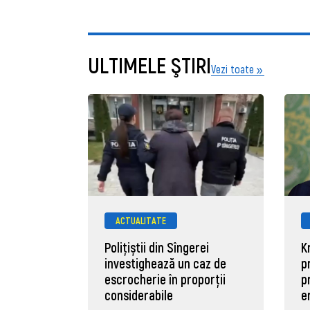
ULTIMELE ŞTIRI
Vezi toate
ACTUALITATE
Polițiștii din Sîngerei
K
investighează un caz de
p
escrocherie în proporții
p
considerabile
e