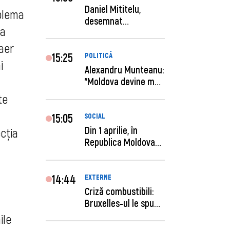
Daniel Mititelu,
oblema
desemnat
la
câștigător al
concursului p...
aer
15:25
POLITICĂ
i
Alexandru Munteanu:
"Moldova devine mai
previzibilă ș...
te
15:05
SOCIAL
Din 1 aprilie, în
cția
Republica Moldova
este anunţată per...
14:44
EXTERNE
Criză combustibili:
Bruxelles-ul le spune
statelor me...
ile