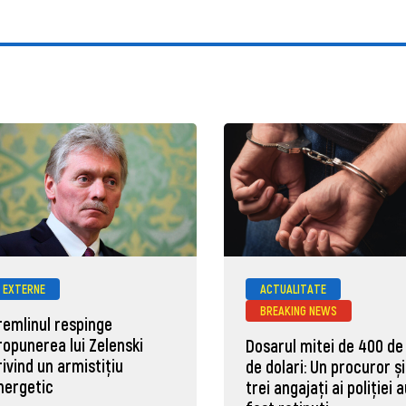
EXTERNE
ACTUALITATE
BREAKING NEWS
remlinul respinge
ropunerea lui Zelenski
Dosarul mitei de 400 de
rivind un armistițiu
de dolari: Un procuror și
nergetic
trei angajați ai poliției 