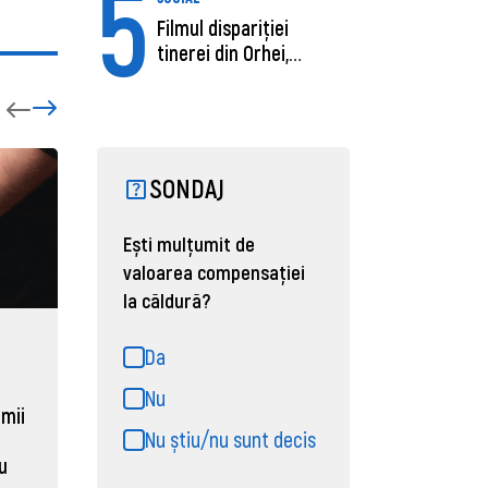
5
Filmul dispariției
tinerei din Orhei,
găsită moartă....
SONDAJ
Ești mulțumit de
valoarea compensației
la căldură?
ECONOMIE
ACTUAL
Da
Moldova, de aproape opt ori
Daniel 
Nu
sub media UE la costul
câștigă
 mii
Nu știu/nu sunt decis
muncii pe ora
pentru 
al ANRE
au
31 martie 2026, 16:21