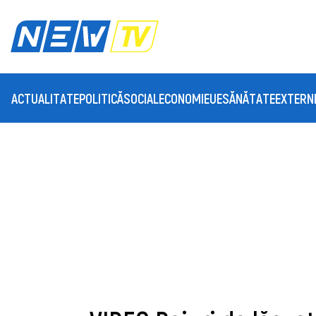
ACTUALITATE
POLITICĂ
SOCIAL
ECONOMIE
UE
SĂNĂTATE
EXTERN