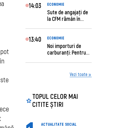
ea
14:03
ECONOMIE
Sute de angajaţi de
la CFM rămân în
concediu forţat....
13:40
ECONOMIE
Noi importuri de
 pot
carburanți: Pentru
câte zile sunt su...
în
Vezi toate
uste
TOPUL CELOR MAI
CITITE ȘTIRI
rece
t
ACTUALITATE
SOCIAL
rămână