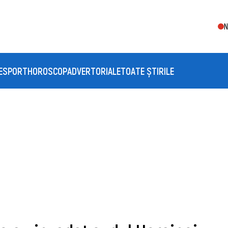
N
E
SPORT
HOROSCOP
ADVERTORIALE
TOATE ȘTIRILE