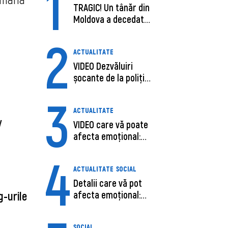
1
TRAGIC! Un tânăr din
Moldova a decedat
în SUA, după c...
2
ACTUALITATE
VIDEO Dezvăluiri
șocante de la poliție,
despre șoferu...
3
ACTUALITATE
iv
VIDEO care vă poate
afecta emoțional:
Ana-Maria Guja,...
4
ACTUALITATE
SOCIAL
Detalii care vă pot
afecta emoțional:
g-urile
Care ar fi cauz...
SOCIAL