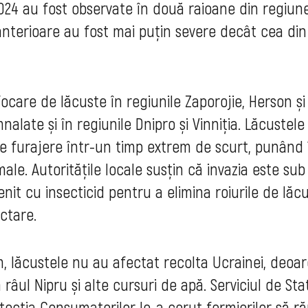
 2024 au fost observate în două raioane din regiun
 anterioare au fost mai puțin severe decât cea din
ocare de lăcuste în regiunile Zaporojie, Herson și
nalate și în regiunile Dnipro și Vinniția. Lăcustele
ele furajere într-un timp extrem de scurt, punând 
le. Autoritățile locale susțin că invazia este sub
venit cu insecticid pentru a elimina roiurile de lăc
ctare.
m, lăcustele nu au afectat recolta Ucrainei, deoa
âul Nipru și alte cursuri de apă. Serviciul de Sta
otecția Consumatorilor le-a cerut fermierilor să 