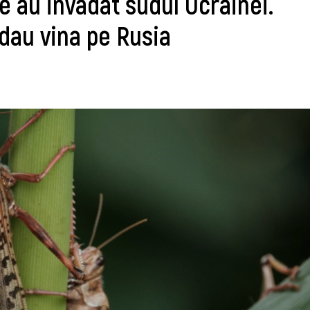
e au invadat sudul Ucrainei.
 dau vina pe Rusia