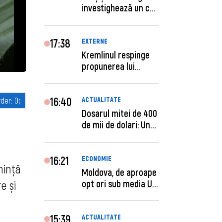
investighează un caz
de escro...
17:38
EXTERNE
Kremlinul respinge
propunerea lui
Zelenski privind un...
16:40
ACTUALITATE
Dosarul mitei de 400
de mii de dolari: Un
procuror și...
16:21
ECONOMIE
nință
Moldova, de aproape
opt ori sub media UE
e și
la costul mu...
15:39
ACTUALITATE