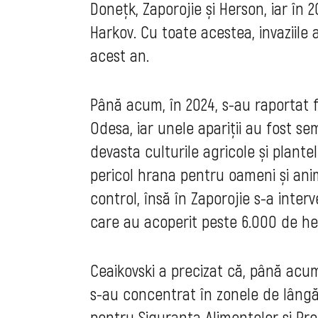
Donețk, Zaporojie și Herson, iar în
Harkov. Cu toate acestea, invaziile
acest an.
Până acum, în 2024, s-au raportat f
Odesa, iar unele apariții au fost sem
devasta culturile agricole și plant
pericol hrana pentru oameni și anima
control, însă în Zaporojie s-a inter
care au acoperit peste 6.000 de he
Ceaikovski a precizat că, până acu
s-au concentrat în zonele de lângă r
pentru Siguranța Alimentelor și Pr