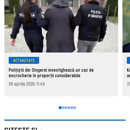
ACTUALITATE
Polițiștii din Sîngerei investighează un caz de
K
escrocherie în proporții considerabile
a
06 aprilie 2026, 11:49
3
CITEŞTE ŞI..