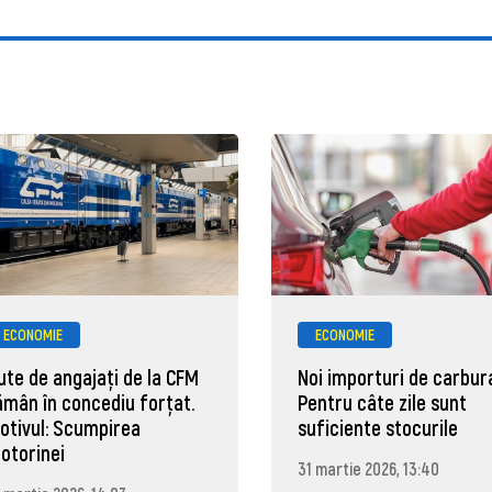
ECONOMIE
ECONOMIE
ute de angajaţi de la CFM
Noi importuri de carbura
ămân în concediu forţat.
Pentru câte zile sunt
otivul: Scumpirea
suficiente stocurile
otorinei
31 martie 2026, 13:40