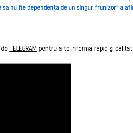
te să nu fie dependenţa de un singur frunizor" a af
u de
TELEGRAM
pentru a te info
rma rapid şi calitat