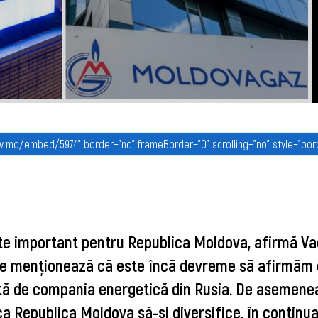
te important pentru Republica Moldova, afirmă V
are menţionează că este încă devreme să afirmăm
tă de compania energetică din Rusia. De asemene
a Republica Moldova să-şi diversifice, în continua