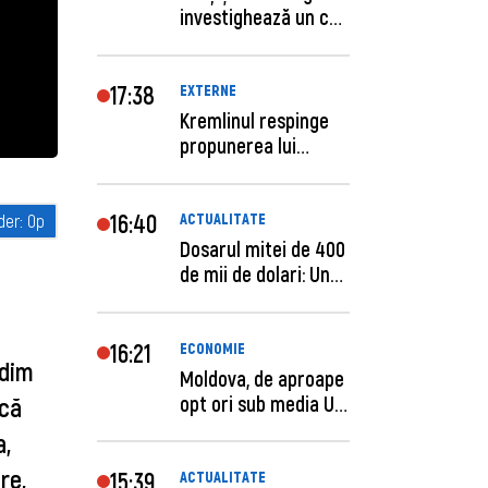
investighează un caz
de escro...
17:38
EXTERNE
Kremlinul respinge
propunerea lui
Zelenski privind un...
16:40
ACTUALITATE
Dosarul mitei de 400
de mii de dolari: Un
procuror și...
16:21
ECONOMIE
adim
Moldova, de aproape
opt ori sub media UE
 că
la costul mu...
a,
re,
15:39
ACTUALITATE