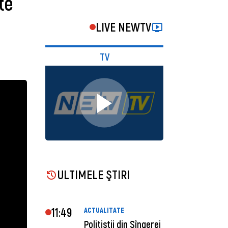
te
LIVE NEWTV
TV
ULTIMELE ŞTIRI
11:49
ACTUALITATE
Polițiștii din Sîngerei