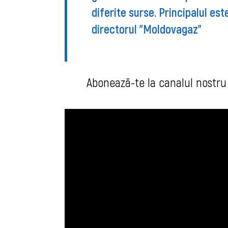
diferite surse. Principalul es
directorul "Moldovagaz"
Abonează-te la canalul n
ostr