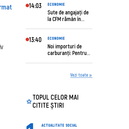
14:03
ECONOMIE
irmat
Sute de angajaţi de
la CFM rămân în
concediu forţat....
13:40
ECONOMIE
iv
Noi importuri de
carburanți: Pentru
câte zile sunt su...
Vezi toate
TOPUL CELOR MAI
CITITE ȘTIRI
ACTUALITATE
SOCIAL