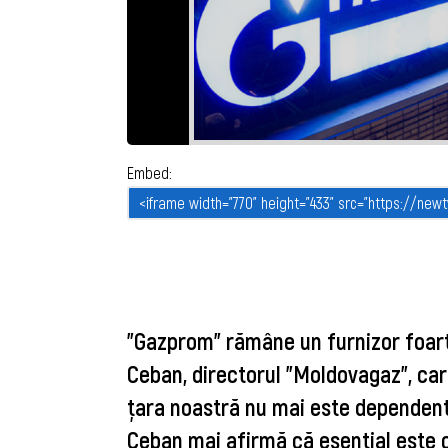
Embed:
"Gazprom" rămâne un furnizor foar
Ceban, directorul "Moldovagaz", c
ţara noastră nu mai este dependen
Ceban mai afirmă că esenţial este c