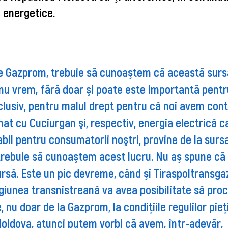
 energetice.
 de Gazprom, trebuie să cunoaştem că această surs
nu vrem, fără doar şi poate este importantă pentr
clusiv, pentru malul drept pentru că noi avem cont
t cu Cuciurgan şi, respectiv, energia electrică c
bil pentru consumatorii noştri, provine de la surs
trebuie să cunoaştem acest lucru. Nu aş spune că 
să. Este un pic devreme, când şi Tiraspoltransga
giunea transnistreană va avea posibilitate să pro
, nu doar de la Gazprom, la condiţiile regulilor pieţ
oldova, atunci putem vorbi că avem, într-adevăr,