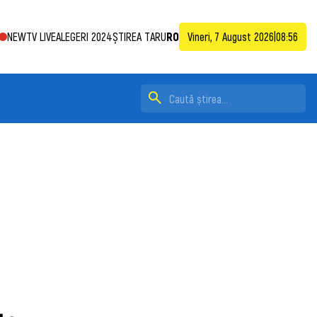
NEWTV LIVE
ALEGERI 2024
ȘTIREA TA
RU
RO
Vineri, 7 August 2026
|
08:56