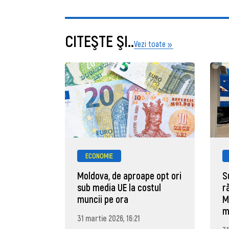
CITEŞTE ŞI..
Vezi toate
ECONOMIE
Moldova, de aproape opt ori
S
sub media UE la costul
r
muncii pe ora
M
m
31 martie 2026, 16:21