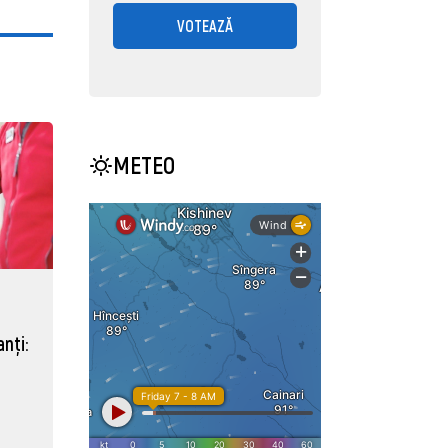
VOTEAZĂ
METEO
nți: