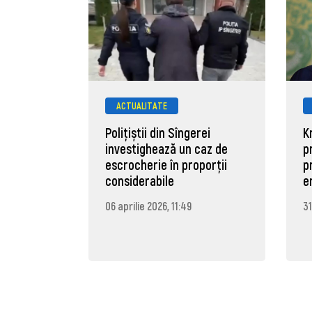
ACTUALITATE
Polițiștii din Sîngerei
K
investighează un caz de
p
escrocherie în proporții
p
considerabile
e
06 aprilie 2026, 11:49
31