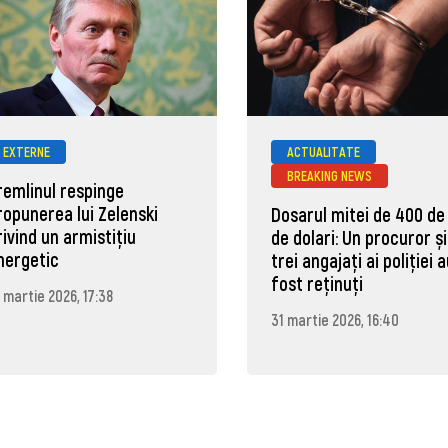
EXTERNE
ACTUALITATE
BREAKING NEWS
remlinul respinge
ropunerea lui Zelenski
Dosarul mitei de 400 de
rivind un armistițiu
de dolari: Un procuror și
nergetic
trei angajați ai poliției 
fost reținuți
 martie 2026, 17:38
31 martie 2026, 16:40