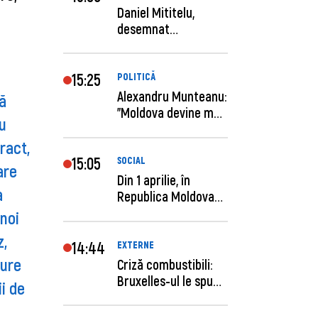
Daniel Mititelu,
desemnat
câștigător al
concursului p...
15:25
POLITICĂ
Alexandru Munteanu:
ă
"Moldova devine mai
u
previzibilă ș...
ract,
15:05
SOCIAL
are
Din 1 aprilie, în
a
Republica Moldova
este anunţată per...
noi
z,
14:44
EXTERNE
cure
Criză combustibili:
Bruxelles-ul le spune
ii de
statelor me...