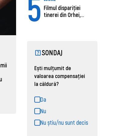
5
Filmul dispariției
tinerei din Orhei,
găsită moartă....
ECONOMIE
ACTUAL
SONDAJ
Moldova, de aproape opt ori
Daniel 
sub media UE la costul
câștigă
 mii
Ești mulțumit de
muncii pe ora
pentru 
valoarea compensației
al ANRE
au
31 martie 2026, 16:21
la căldură?
31 martie
Da
Nu
Nu știu/nu sunt decis