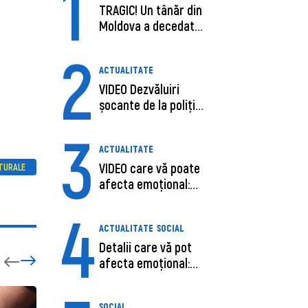
1
TRAGIC! Un tânăr din
Moldova a decedat
în SUA, după c...
2
ACTUALITATE
VIDEO Dezvăluiri
șocante de la poliție,
despre șoferu...
3
ACTUALITATE
VIDEO care vă poate
TURALE
afecta emoțional:
Ana-Maria Guja,...
4
ACTUALITATE
SOCIAL
Detalii care vă pot
afecta emoțional:
Care ar fi cauz...
SOCIAL