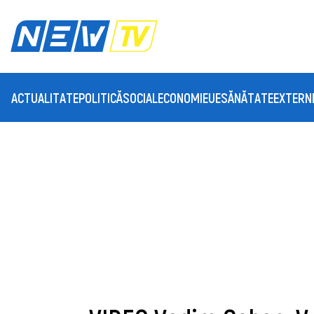
ACTUALITATE
POLITICĂ
SOCIAL
ECONOMIE
UE
SĂNĂTATE
EXTERN