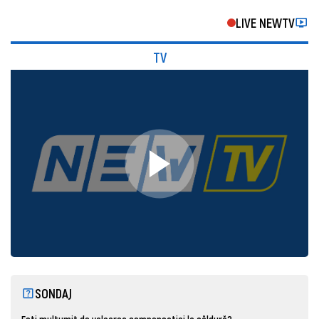
LIVE NEWTV
TV
SONDAJ
Ești mulțumit de valoarea compensației la căldură?