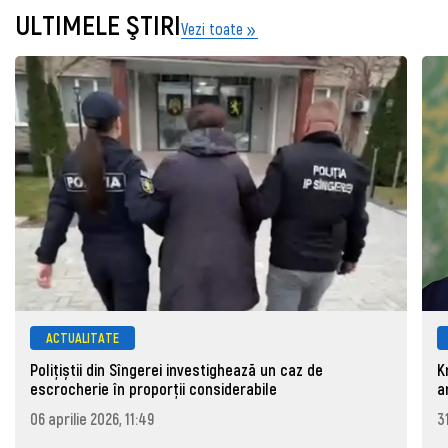
ULTIMELE ŞTIRI
Vezi toate
ACTUALITATE
Polițiștii din Sîngerei investighează un caz de
K
escrocherie în proporții considerabile
a
06 aprilie 2026, 11:49
3