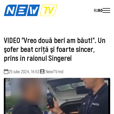
RU
RO
VIDEO "Vreo două beri am băut!". Un
şofer beat criţă şi foarte sincer,
prins în raionul Sîngerei
25 iulie 2024, 14:53
NewTV.md