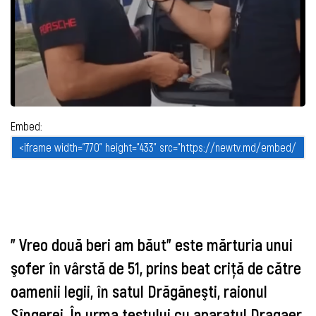
Embed:
" Vreo două beri am băut" este mărturia unui
şofer în vârstă de 51, prins beat criţă de către
oamenii legii, în satul Drăgăneşti, raionul
Sîngerei. În urma testului cu aparatul Dragaer,