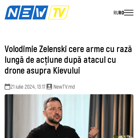
RU
RO
Volodimie Zelenski cere arme cu rază
lungă de acţiune după atacul cu
drone asupra Kievului
21 iulie 2024, 13:17
NewTV.md