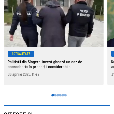
ACTUALITATE
Polițiștii din Sîngerei investighează un caz de
K
escrocherie în proporții considerabile
a
06 aprilie 2026, 11:49
3