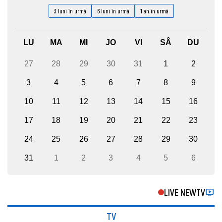
3 luni în urmă
6 luni în urmă
1 an în urmă
LU
MA
MI
JO
VI
SÂ
DU
27
28
29
30
31
1
2
3
4
5
6
7
8
9
10
11
12
13
14
15
16
17
18
19
20
21
22
23
24
25
26
27
28
29
30
31
1
2
3
4
5
6
LIVE NEWTV
TV