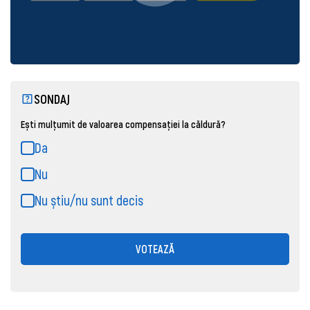
SONDAJ
Ești mulțumit de valoarea compensației la căldură?
Da
Nu
Nu știu/nu sunt decis
VOTEAZĂ