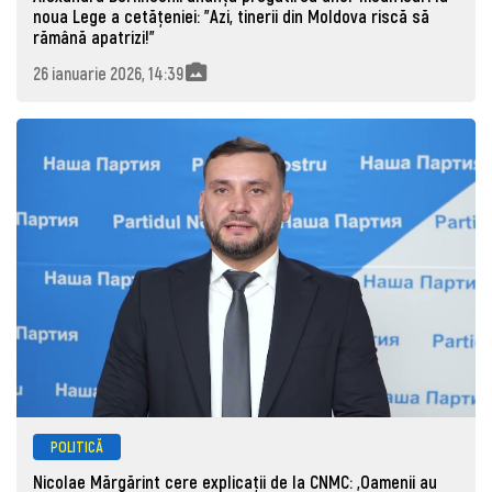
noua Lege a cetățeniei: ”Azi, tinerii din Moldova riscă să
rămână apatrizi!”
26 ianuarie 2026, 14:39
POLITICĂ
Nicolae Mărgărint cere explicații de la CNMC: „Oamenii au