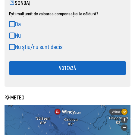
SONDAJ
Ești mulțumit de valoarea compensației la căldură?
Da
Nu
Nu știu/nu sunt decis
VOTEAZĂ
METEO