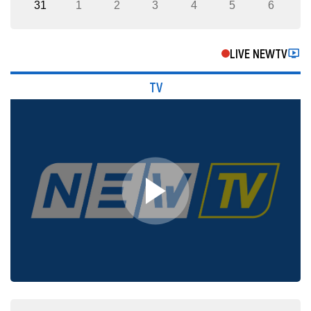
31
1
2
3
4
5
6
LIVE NEWTV
TV