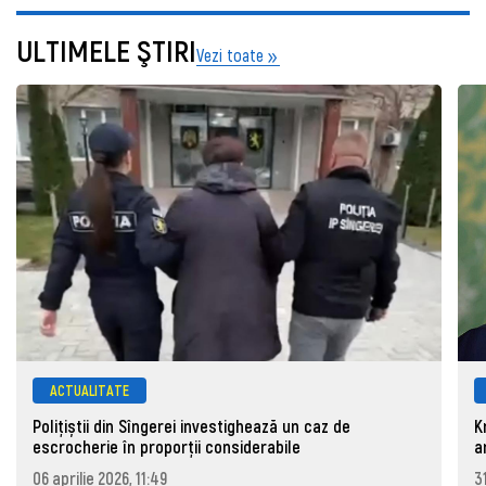
ULTIMELE ŞTIRI
Vezi toate
ACTUALITATE
Polițiștii din Sîngerei investighează un caz de
K
escrocherie în proporții considerabile
a
06 aprilie 2026, 11:49
3