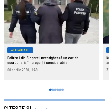
ACTUALITATE
Polițiștii din Sîngerei investighează un caz de
K
escrocherie în proporții considerabile
a
06 aprilie 2026, 11:49
3
CITEŞTE ŞI..