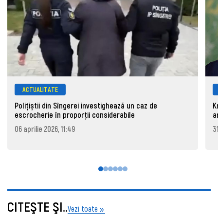
ACTUALITATE
Polițiștii din Sîngerei investighează un caz de
K
escrocherie în proporții considerabile
a
06 aprilie 2026, 11:49
3
CITEŞTE ŞI..
Vezi toate