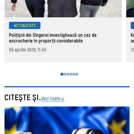
ACTUALITATE
Polițiștii din Sîngerei investighează un caz de
K
escrocherie în proporții considerabile
a
06 aprilie 2026, 11:49
3
CITEŞTE ŞI..
Vezi toate