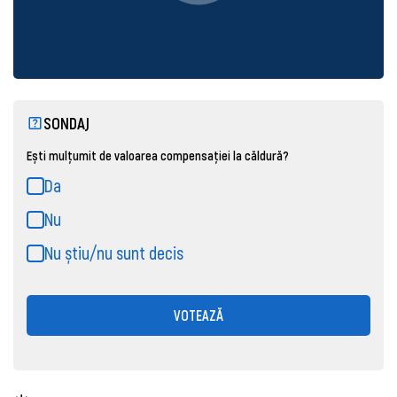
SONDAJ
Ești mulțumit de valoarea compensației la căldură?
Da
Nu
Nu știu/nu sunt decis
VOTEAZĂ