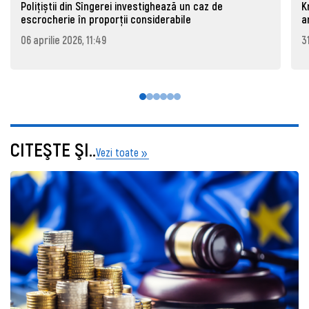
Polițiștii din Sîngerei investighează un caz de
K
escrocherie în proporții considerabile
a
06 aprilie 2026, 11:49
3
CITEŞTE ŞI..
Vezi toate