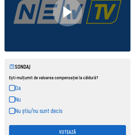
SONDAJ
Ești mulțumit de valoarea compensației la căldură?
Da
Nu
Nu știu/nu sunt decis
VOTEAZĂ