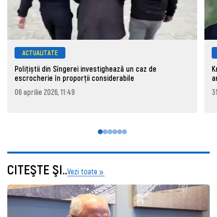
ACTUALITATE
Polițiștii din Sîngerei investighează un caz de
K
escrocherie în proporții considerabile
a
06 aprilie 2026, 11:49
3
CITEŞTE ŞI..
Vezi toate