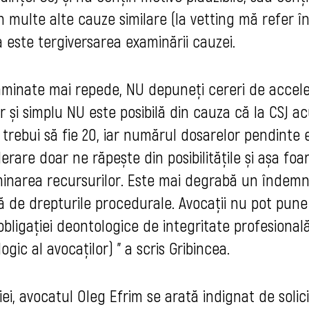
 multe alte cauze similare (la vetting mă refer în
 este tergiversarea examinării cauzei. 
xaminate mai repede, NU depuneți cereri de accele
 și simplu NU este posibilă din cauza că la CSJ a
 trebui să fie 20, iar numărul dosarelor pendinte 
rare doar ne răpește din posibilitățile și așa foa
minarea recursurilor. Este mai degrabă un îndemn
ă de drepturile procedurale. Avocații nu pot pune
obligației deontologice de integritate profesional
logic al avocaților) " a scris Gribincea.
ţiei, avocatul Oleg Efrim se arată indignat de solic