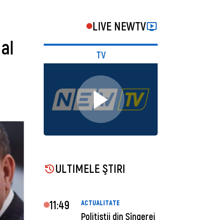
LIVE NEWTV
 al
TV
ULTIMELE ŞTIRI
11:49
ACTUALITATE
Polițiștii din Sîngerei