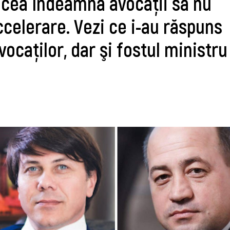
incea îndeamnă avocaţii să nu
ccelerare. Vezi ce i-au răspuns
ocaţilor, dar şi fostul ministru