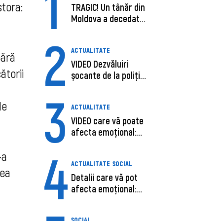
1
stora:
TRAGIC! Un tânăr din
Moldova a decedat
în SUA, după c...
2
ACTUALITATE
pără
VIDEO Dezvăluiri
ătorii
șocante de la poliție,
despre șoferu...
3
de
ACTUALITATE
VIDEO care vă poate
afecta emoțional:
Ana-Maria Guja,...
4
-a
ACTUALITATE
SOCIAL
rea
Detalii care vă pot
afecta emoțional:
Care ar fi cauz...
SOCIAL