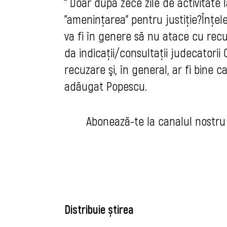
" Doar dupa zece zile de activitate l
"ameninţarea" pentru justiţie?
Î
nţel
va fi în genere să nu atace cu recur
da indicaţii/consultaţii judecatorii
recuzare şi, în general, ar fi bine ca
adăugat Popescu.
Abonează-te la canalul nostru
Distribuie știrea