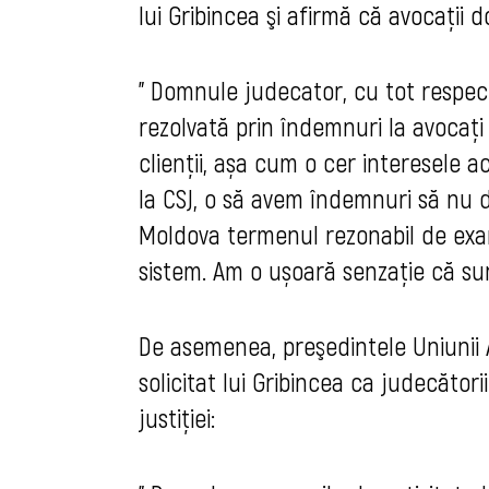
lui Gribincea şi afirmă că avocaţii d
"
Domnule judecator, cu tot respect
rezolvată prin îndemnuri la avocați 
clienții, așa cum o cer interesele a
la CSJ, o să avem îndemnuri să nu 
Moldova termenul rezonabil de exam
sistem. Am o ușoară senzație că s
De asemenea, preşedintele Uniunii 
solicitat lui Gribincea ca judecători
justiţiei: