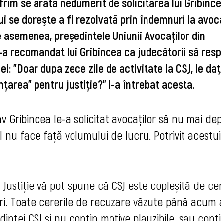
Efrim se arată nedumerit de solicitarea lui Gribincea
i se doreşte a fi rezolvată prin îndemnuri la avoc
e asemenea, preşedintele Uniunii Avocaţilor din
-a recomandat lui Gribincea ca judecătorii să res
iei: "Doar dupa zece zile de activitate la CSJ, le daţ
nţarea" pentru justiţie?" l-a întrebat acesta.
av Gribincea le-a solicitat avocaţilor să nu mai d
 nu face faţă volumului de lucru. Potrivit acestui
Justiție vă pot spune că CSJ este copleșită de cere
i. 
Toate cererile de recuzare văzute până acum 
inței CSJ și nu conțin motive plauzibile, sau conți