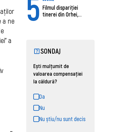
5
Filmul dispariției
aţilor
tinerei din Orhei,
e a ne
găsită moartă....
de
ei" a
SONDAJ
Ești mulțumit de
iv
valoarea compensației
la căldură?
Da
Nu
Nu știu/nu sunt decis