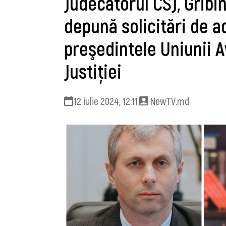
Judecătorul CSJ, Grib
depună solicitări de a
preşedintele Uniunii Av
Justiţiei
12 iulie 2024, 12:11
NewTV.md