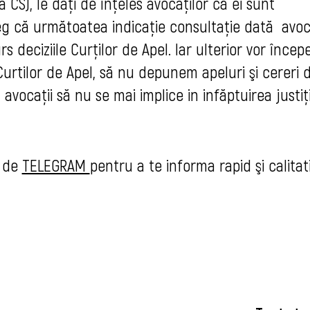
a CSJ, le daţi de înţeles avocaţilor că ei sunt
eg că următoatea indicaţie consultaţie dată avoc
s deciziile Curţilor de Apel. Iar ulterior vor încep
 Curtilor de Apel, să nu depunem apeluri şi cereri 
 avocaţii să nu se mai implice in infăptuirea justiţi
 d
e
TELEGRAM
pentru a
te informa rapid şi calitat