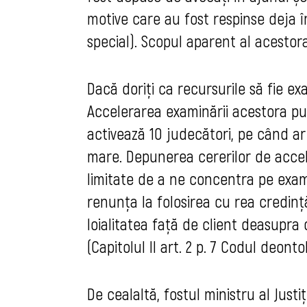
motive care au fost respinse deja în
special). 
Scopul aparent al acestora
Dacă doriți ca recursurile să fie e
Accelerarea examinării acestora pur
activează 10 judecători, pe când ar
mare. Depunerea cererilor de accele
limitate de a ne concentra pe exa
renunța la folosirea cu rea credinț
loialitatea față de client deasupra 
(Capitolul II art. 2 p. 7 Codul deonto
De cealaltă, fostul ministru al Justi