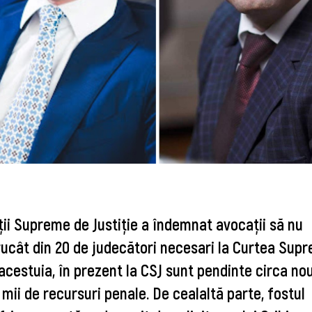
ţii Supreme de Justiţie a îndemnat avocaţii să nu
trucât din 20 de judecători necesari la Curtea Sup
acestuia, în prezent la CSJ sunt
 pendinte circa nou
mii de recursuri penale. De cealaltă parte, fo
stul 