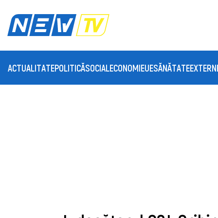
ACTUALITATE
POLITICĂ
SOCIAL
ECONOMIE
UE
SĂNĂTATE
EXTERN