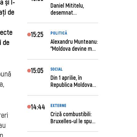
 şi l-
Daniel Mititelu,
ați de
desemnat
câștigător al
concursului p...
pecte
15:25
POLITICĂ
i de
Alexandru Munteanu:
"Moldova devine mai
previzibilă ș...
15:05
SOCIAL
epună
Din 1 aprilie, în
a,
Republica Moldova
este anunţată per...
14:44
EXTERNE
Criză combustibili:
ri 
Bruxelles-ul le spune
au 
statelor me...
n 