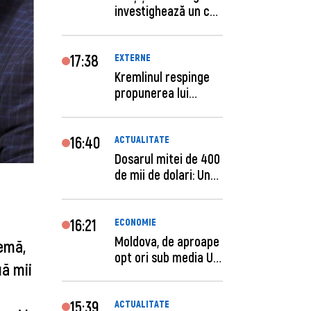
investighează un caz
de escro...
17:38
EXTERNE
Kremlinul respinge
propunerea lui
Zelenski privind un...
16:40
ACTUALITATE
Dosarul mitei de 400
de mii de dolari: Un
procuror și...
16:21
ECONOMIE
Moldova, de aproape
remă,
opt ori sub media UE
ă mii 
la costul mu...
15:39
ACTUALITATE