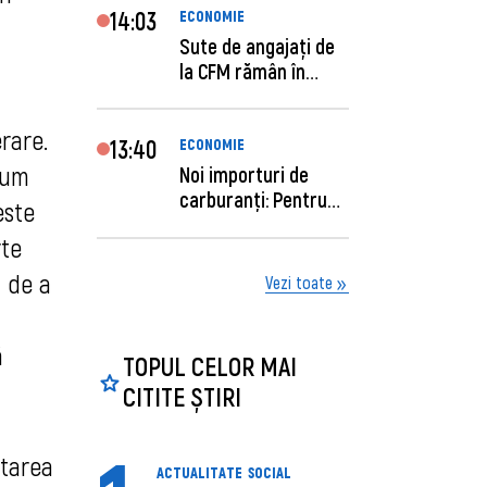
14:03
ECONOMIE
 
Sute de angajaţi de
la CFM rămân în
concediu forţat....
rare.
13:40
ECONOMIE
cum
Noi importuri de
carburanți: Pentru
este
câte zile sunt su...
rte
 de a
Vezi toate
ă
TOPUL CELOR MAI
CITITE ȘTIRI
itarea
ACTUALITATE
SOCIAL