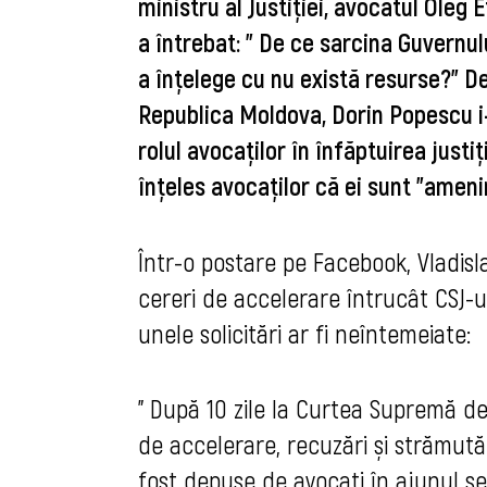
ministru al Justiţiei, avocatul Oleg 
a întrebat: " D
e ce sarcina Guvernulu
a înțelege cu nu există resurse?" D
Republica Moldova, Dorin Popescu i
rolul avocaţilor în înfăptuirea justiţ
înţeles avocaţilor că ei sunt "ameni
Într-o postare pe Facebook, Vladisl
cereri de accelerare întrucât CSJ-ul
unele solicitări ar fi neîntemeiate:
"
După 10 zile la Curtea Supremă de 
de accelerare, recuzări și strămutăr
fost depuse de avocați în ajunul șed