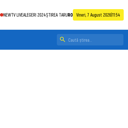
NEWTV LIVE
ALEGERI 2024
ȘTIREA TA
RU
RO
Vineri, 7 August 2026
|
11:54