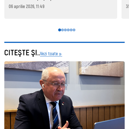
06 aprilie 2026, 11:49
3
CITEŞTE ŞI..
Vezi toate