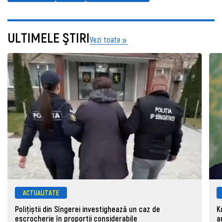
ULTIMELE ŞTIRI
Vezi toate
ACTUALITATE
Polițiștii din Sîngerei investighează un caz de
K
escrocherie în proporții considerabile
a