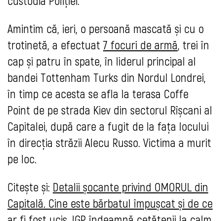
custodia Poliției.
Amintim că, ieri, o persoană mascată și cu o
trotinetă, a efectuat
7 focuri de armă
, trei în
cap și patru în spate, în liderul principal al
bandei Tottenham Turks din Nordul Londrei,
în timp ce acesta se afla la terasa Coffe
Point de pe strada Kiev din sectorul Rîșcani al
Capitalei, după care a fugit de la fața locului
în direcția străzii Alecu Russo. Victima a murit
pe loc.
Citește și:
Detalii șocante privind OMORUL din
Capitală. Cine este bărbatul împușcat și de ce
ar fi fost ucis. IGP îndeamnă cetățenii la calm