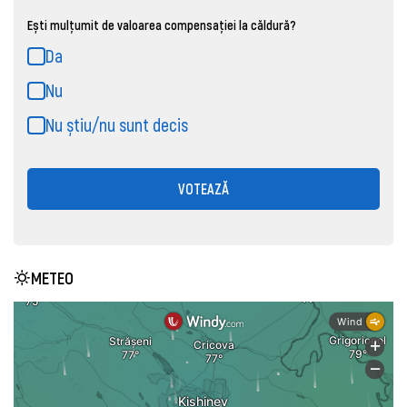
Ești mulțumit de valoarea compensației la căldură?
Da
Nu
Nu știu/nu sunt decis
VOTEAZĂ
METEO