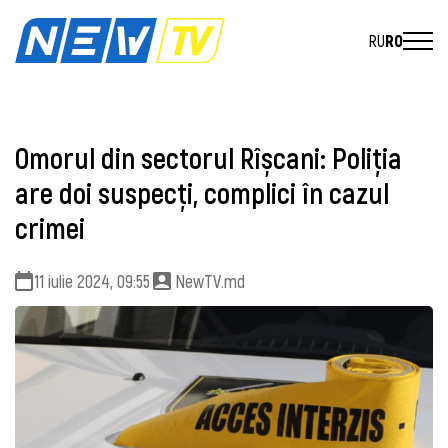
RU
RO
Omorul din sectorul Rîșcani: Poliția
are doi suspecți, complici în cazul
crimei
11 iulie 2024, 09:55
NewTV.md