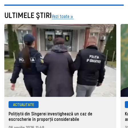
ULTIMELE ŞTIRI
Vezi toate
ACTUALITATE
Polițiștii din Sîngerei investighează un caz de
K
escrocherie în proporții considerabile
a
06 aprilie 2026, 11:49
3