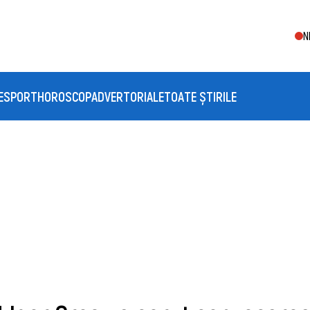
N
E
SPORT
HOROSCOP
ADVERTORIALE
TOATE ȘTIRILE