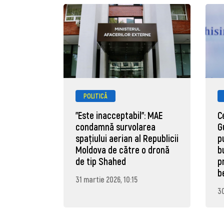
POLITICĂ
"Este inacceptabil": MAE
C
condamnă survolarea
G
spațiului aerian al Republicii
p
Moldova de către o dronă
b
de tip Shahed
p
b
31 martie 2026, 10:15
30