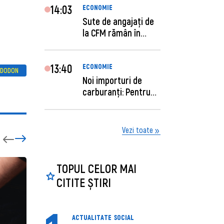
14:03
ECONOMIE
Sute de angajaţi de
la CFM rămân în
concediu forţat....
13:40
ECONOMIE
 DODON
Noi importuri de
carburanți: Pentru
câte zile sunt su...
Vezi toate
TOPUL CELOR MAI
CITITE ȘTIRI
ACTUALITATE
SOCIAL