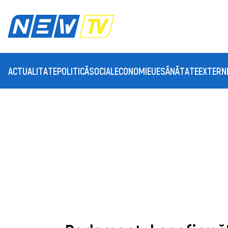
ACTUALITATE
POLITICĂ
SOCIAL
ECONOMIE
UE
SĂNĂTATE
EXTERN