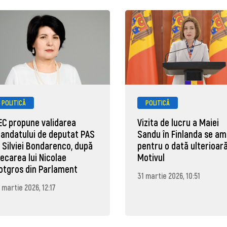
POLITICĂ
POLITICĂ
EC propune validarea
Vizita de lucru a Maiei
andatului de deputat PAS
Sandu în Finlanda se a
l Silviei Bondarenco, după
pentru o dată ulterioară
lecarea lui Nicolae
Motivul
otgros din Parlament
31 martie 2026, 10:51
 martie 2026, 12:17