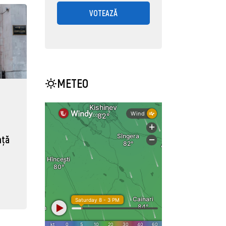
VOTEAZĂ
METEO
nță