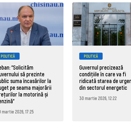
POLITICĂ
POLITICĂ
eban: "Solicităm
Guvernul precizează
uvernului să prezinte
condițiile în care va fi
ublic suma încasărilor la
ridicată starea de urge
uget pe seama majorării
din sectorul energetic
rețurilor la motorină și
30 martie 2026, 12:22
enzină"
 martie 2026, 17:25