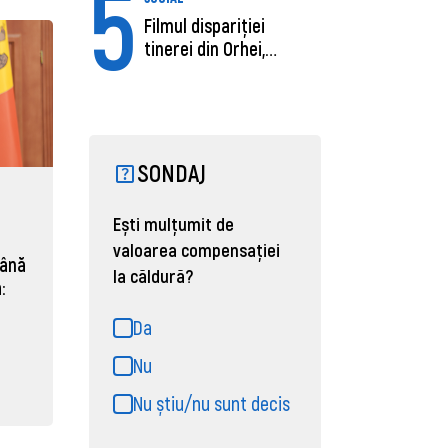
5
Filmul dispariției
tinerei din Orhei,
găsită moartă....
SONDAJ
Ești mulțumit de
valoarea compensației
mână
la căldură?
:
Da
Nu
Nu știu/nu sunt decis