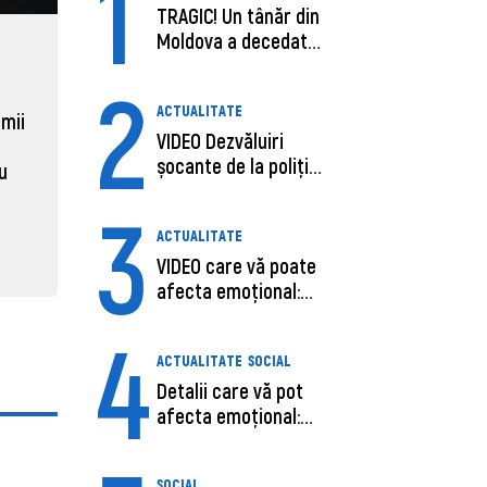
1
TRAGIC! Un tânăr din
Moldova a decedat
ECONOMIE
ACTUAL
în SUA, după c...
2
Moldova, de aproape opt ori
Daniel 
ACTUALITATE
sub media UE la costul
câștigă
 mii
VIDEO Dezvăluiri
muncii pe ora
pentru 
șocante de la poliție,
al ANRE
au
31 martie 2026, 16:21
despre șoferu...
3
31 martie
ACTUALITATE
VIDEO care vă poate
afecta emoțional:
Ana-Maria Guja,...
4
ACTUALITATE
SOCIAL
Detalii care vă pot
afecta emoțional:
Care ar fi cauz...
SOCIAL