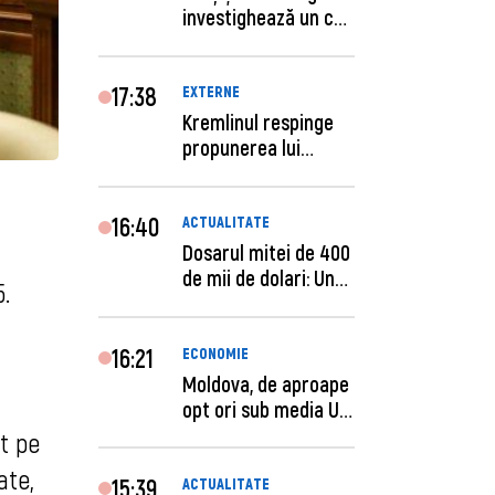
investighează un caz
de escro...
17:38
EXTERNE
Kremlinul respinge
propunerea lui
Zelenski privind un...
16:40
ACTUALITATE
Dosarul mitei de 400
de mii de dolari: Un
.
procuror și...
16:21
ECONOMIE
Moldova, de aproape
opt ori sub media UE
la costul mu...
t pe
ate,
15:39
ACTUALITATE