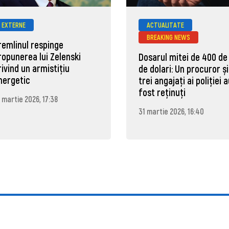
EXTERNE
ACTUALITATE
BREAKING NEWS
remlinul respinge
ropunerea lui Zelenski
Dosarul mitei de 400 de
rivind un armistițiu
de dolari: Un procuror și
nergetic
trei angajați ai poliției 
fost reținuți
 martie 2026, 17:38
31 martie 2026, 16:40