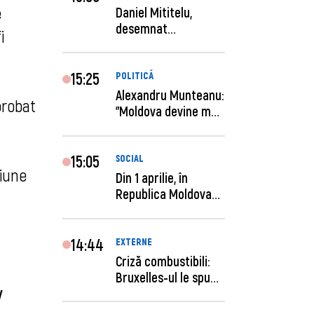
e
Daniel Mititelu,
desemnat
i
câștigător al
concursului p...
15:25
POLITICĂ
Alexandru Munteanu:
probat
"Moldova devine mai
previzibilă ș...
15:05
SOCIAL
siune
Din 1 aprilie, în
Republica Moldova
este anunţată per...
14:44
EXTERNE
Criză combustibili:
Bruxelles-ul le spune
iv
statelor me...