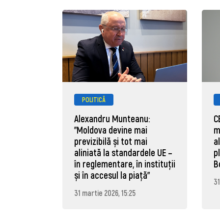
POLITICĂ
Alexandru Munteanu:
C
"Moldova devine mai
m
previzibilă și tot mai
a
aliniată la standardele UE –
p
în reglementare, în instituții
B
și în accesul la piață"
31
31 martie 2026, 15:25