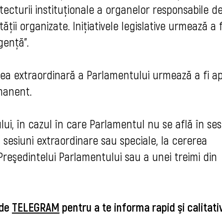
ecturii instituționale a organelor responsabile d
ății organizate. Inițiativele legislative urmează a f
gență”.
unea extraordinară a Parlamentului urmează a fi a
rmanent.
ui, în cazul în care Parlamentul nu se află în se
 sesiuni extraordinare sau speciale, la cererea
 Preşedintelui Parlamentului sau a unei treimi din
 de
TELEGRAM
pentru a te informa rapid şi calitat