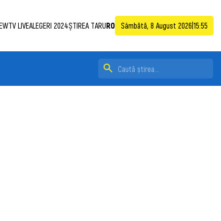
EWTV LIVE
ALEGERI 2024
ȘTIREA TA
RU
RO
Sâmbătă, 8 August 2026
|
15:55