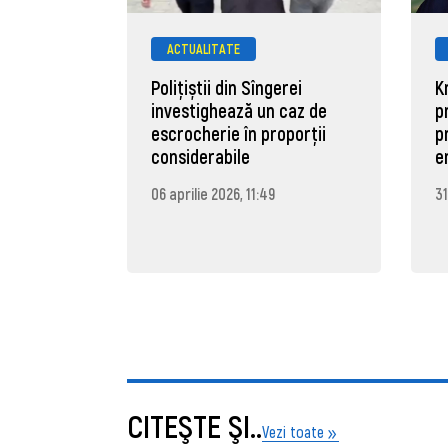
ACTUALITATE
Polițiștii din Sîngerei
K
investighează un caz de
p
escrocherie în proporții
p
considerabile
e
06 aprilie 2026, 11:49
31
CITEŞTE ŞI..
Vezi toate