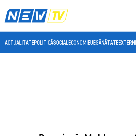
ACTUALITATE
POLITICĂ
SOCIAL
ECONOMIE
UE
SĂNĂTATE
EXTERN