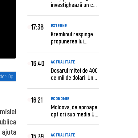
investighează un caz
de escro...
17:38
EXTERNE
Kremlinul respinge
propunerea lui
Zelenski privind un...
16:40
ACTUALITATE
Dosarul mitei de 400
de mii de dolari: Un
procuror și...
16:21
ECONOMIE
Moldova, de aproape
misiei
opt ori sub media UE
ublica
la costul mu...
 ajuta
15:39
ACTUALITATE