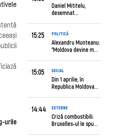
tivele
Daniel Mititelu,
desemnat
câștigător al
stentă
concursului p...
ceeași
15:25
POLITICĂ
Alexandru Munteanu:
blicii
"Moldova devine mai
previzibilă ș...
iciază
15:05
SOCIAL
Din 1 aprilie, în
Republica Moldova
este anunţată per...
14:44
EXTERNE
Criză combustibili:
g-urile
Bruxelles-ul le spune
statelor me...