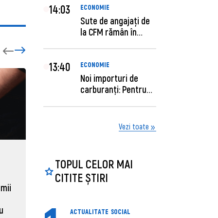
14:03
ECONOMIE
Sute de angajaţi de
la CFM rămân în
concediu forţat....
13:40
ECONOMIE
Noi importuri de
carburanți: Pentru
câte zile sunt su...
Vezi toate
ECONOMIE
ACTUAL
TOPUL CELOR MAI
Moldova, de aproape opt ori
Daniel 
CITITE ȘTIRI
sub media UE la costul
câștigă
 mii
muncii pe ora
pentru 
al ANRE
au
ACTUALITATE
SOCIAL
31 martie 2026, 16:21