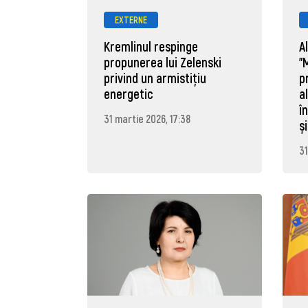
EXTERNE
Kremlinul respinge
A
propunerea lui Zelenski
"
privind un armistițiu
p
energetic
a
î
31 martie 2026, 17:38
ș
31