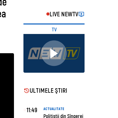
de
ea
LIVE NEWTV
TV
ULTIMELE ŞTIRI
11:49
ACTUALITATE
Polițiștii din Sîngerei