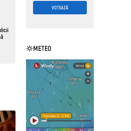
VOTEAZĂ
licii
nă
METEO