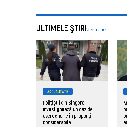
ULTIMELE ŞTIRI
Vezi toate
ACTUALITATE
Polițiștii din Sîngerei
K
investighează un caz de
p
escrocherie în proporții
p
considerabile
e