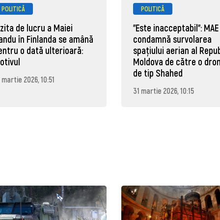
POLITICĂ
POLITICĂ
izita de lucru a Maiei
"Este inacceptabil": MAE
andu în Finlanda se amână
condamnă survolarea
entru o dată ulterioară:
spațiului aerian al Repub
otivul
Moldova de către o dro
de tip Shahed
 martie 2026, 10:51
31 martie 2026, 10:15