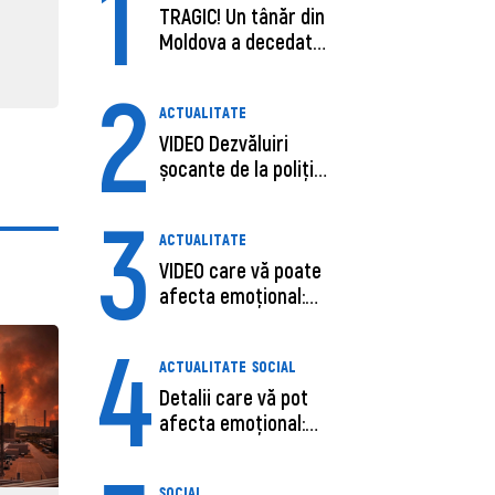
1
TRAGIC! Un tânăr din
31 martie
Moldova a decedat
în SUA, după c...
2
ACTUALITATE
VIDEO Dezvăluiri
șocante de la poliție,
despre șoferu...
3
ACTUALITATE
VIDEO care vă poate
afecta emoțional:
Ana-Maria Guja,...
4
ACTUALITATE
SOCIAL
Detalii care vă pot
afecta emoțional:
Care ar fi cauz...
SOCIAL