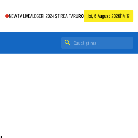
NEWTV LIVE
ALEGERI 2024
ȘTIREA TA
RU
RO
Joi, 6 August 2026
|
14:17