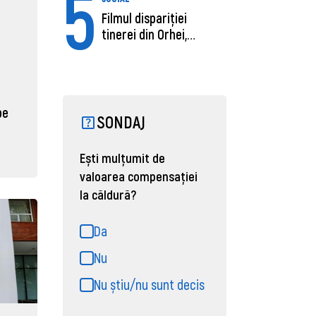
5
Filmul dispariției
tinerei din Orhei,
găsită moartă....
pe
SONDAJ
Ești mulțumit de
valoarea compensației
la căldură?
Da
Nu
Nu știu/nu sunt decis