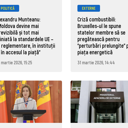
POLITICĂ
EXTERNE
lexandru Munteanu:
Criză combustibili:
Moldova devine mai
Bruxelles-ul le spune
revizibilă și tot mai
statelor membre să se
liniată la standardele UE –
pregătească pentru
n reglementare, în instituții
"perturbări prelungite" 
i în accesul la piață"
piața energetică
 martie 2026, 15:25
31 martie 2026, 14:44