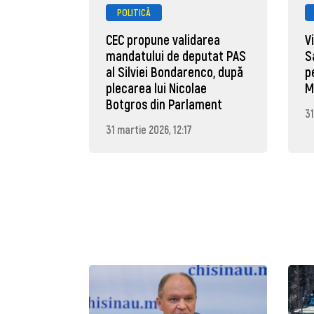
POLITICĂ
CEC propune validarea
V
mandatului de deputat PAS
S
al Silviei Bondarenco, după
p
plecarea lui Nicolae
M
Botgros din Parlament
31
31 martie 2026, 12:17