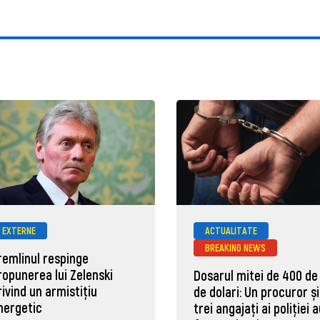
EXTERNE
ACTUALITATE
BREAKING NEWS
remlinul respinge
ropunerea lui Zelenski
Dosarul mitei de 400 de
rivind un armistițiu
de dolari: Un procuror și
nergetic
trei angajați ai poliției 