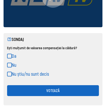
SONDAJ
Ești mulțumit de valoarea compensației la căldură?
Da
Nu
Nu știu/nu sunt decis
VOTEAZĂ