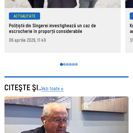
ACTUALITATE
Polițiștii din Sîngerei investighează un caz de
K
escrocherie în proporții considerabile
a
06 aprilie 2026, 11:49
3
CITEŞTE ŞI..
Vezi toate