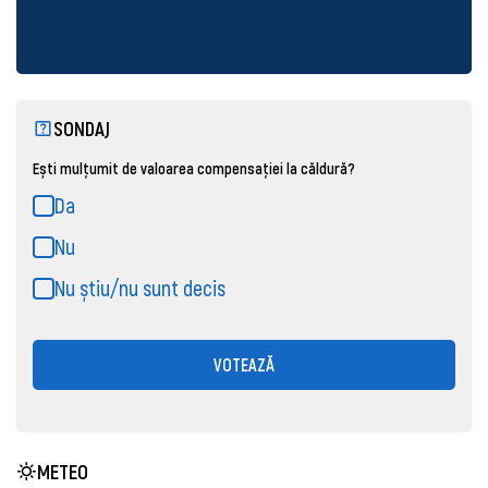
SONDAJ
Ești mulțumit de valoarea compensației la căldură?
Da
Nu
Nu știu/nu sunt decis
VOTEAZĂ
METEO