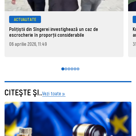
ACTUALITATE
Polițiștii din Sîngerei investighează un caz de
K
escrocherie în proporții considerabile
a
06 aprilie 2026, 11:49
3
CITEŞTE ŞI..
Vezi toate