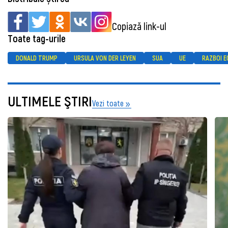
Copiază link-ul
Toate tag-urile
DONALD TRUMP
URSULA VON DER LEYEN
SUA
UE
RAZBOI 
ULTIMELE ŞTIRI
Vezi toate