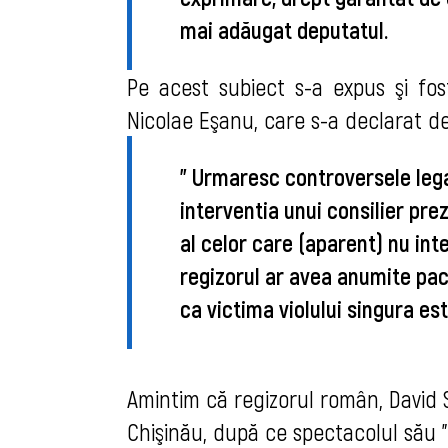
mai adăugat deputatul.
Pe acest subiect s-a expus şi fos
Nicolae Eşanu, care s-a declarat d
" Urmaresc controversele lega
interventia unui consilier pre
al celor care (aparent) nu inte
regizorul ar avea anumite paca
ca victima violului singura est
Amintim că regizorul român, David S
Chişinău, după ce spectacolul său "I