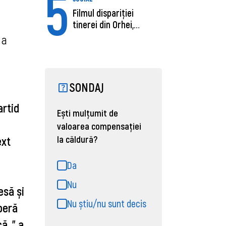
5
Filmul dispariției
tinerei din Orhei,
găsită moartă....
a 
SONDAJ
rtid 
Ești mulțumit de
valoarea compensației
la căldură?
xt 
Da
Nu
să și 
Nu știu/nu sunt decis
beră 
. " a 