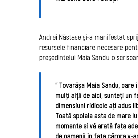
Andrei Năstase şi-a manifestat sprij
resursele financiare necesare pentr
preşedintelui Maia Sandu o scrisoar
" 
Tovarășa Maia Sandu, oare în
mulți alții de aici, sunteți un
dimensiuni ridicole ați adus 
Toată spoiala asta de mare lu
momente și vă arată fața adev
de oamenii în fața cărora v-a