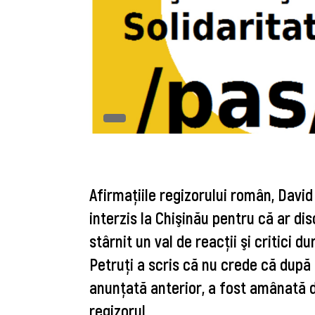
Afirmaţiile regizorului român, David
interzis la Chişinău pentru că ar dis
stârnit un val de reacţii şi critici 
Petruţi a scris că nu crede că după 
anunţată anterior, a fost amânată d
regizorul.