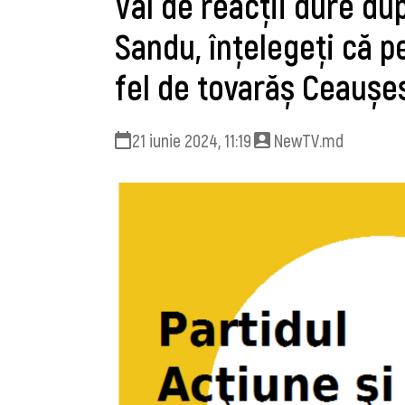
Val de reacţii dure du
Sandu, înțelegeți că p
fel de tovarăș Ceaușe
21 iunie 2024, 11:19
NewTV.md