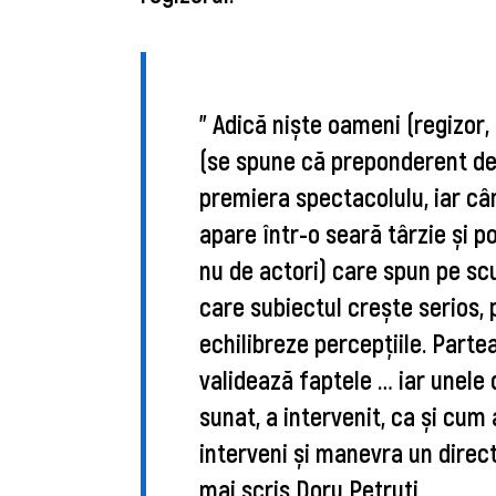
"
Adică niște oameni (regizor, 
(se spune că preponderent des
premiera spectacolulu, iar câ
apare într-o seară târzie și po
nu de 
actori) care spun pe scu
care subiectul crește serios,
echilibreze percepțiile. Parte
validează faptele … iar unele 
sunat, a intervenit, ca și cum 
interveni și manevra un directo
mai scris Doru Petruţi.