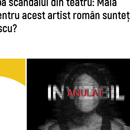
pă scandalul din teatru: Maia
entru acest artist român sunteț
scu?