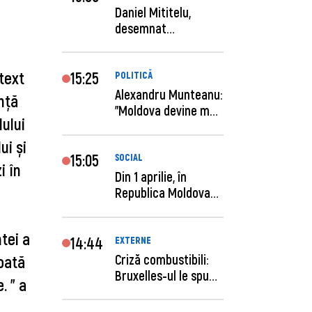
Daniel Mititelu,
desemnat
câștigător al
concursului p...
text 
15:25
POLITICĂ
Alexandru Munteanu:
ță 
"Moldova devine mai
lui 
previzibilă ș...
i și 
15:05
SOCIAL
 în 
Din 1 aprilie, în
Republica Moldova
este anunţată per...
ei a 
14:44
EXTERNE
Criză combustibili:
oată 
Bruxelles-ul le spune
 " a 
statelor me...