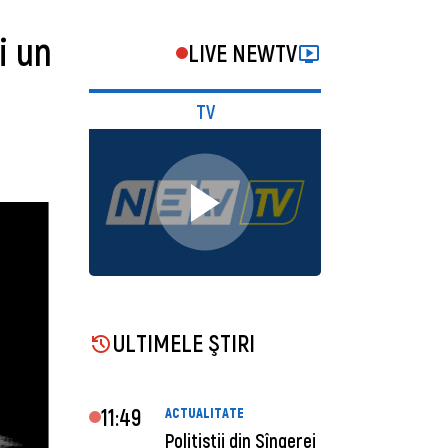
i un
LIVE NEWTV
TV
ULTIMELE ŞTIRI
11:49
ACTUALITATE
Polițiștii din Sîngerei