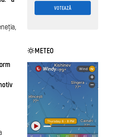
VOTEAZĂ
eţia, 
METEO
orm 
otiv 
 