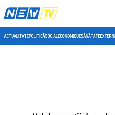
ACTUALITATE
POLITICĂ
SOCIAL
ECONOMIE
UE
SĂNĂTATE
EXTERN