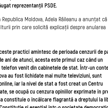
ăugat reprezentanţii PSDE.
in Republica Moldova, Adela Răileanu a anunţat că 
turii prin care solicită explicaţii despre anularea 
ceste practici amintesc de perioada cenzurii de pa
e ani de atunci, acesta este primul caz când un 
 telefon venit din cabinetele de stat. 
Într-un conte
va au fost lichidate mai multe televiziuni, sunt 
line, iar la nivel de stat a fost creat un Centru 
ate, se ocupă cu cenzura opiniilor exprimate în pre
 constituie o încălcare flagrantă a dreptului la li
onstituție și esențial într-o societate democratică