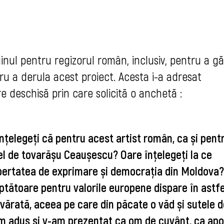
inul pentru regizorul român, inclusiv, pentru a găs
u a derula acest proiect. Acesta i-a adresat 
e deschisă prin care solicită o anchetă :
țelegeți că pentru acest artist român, ca și pentr
 fel de tovarășu Ceaușescu? Oare înțelegeți la ce 
libertatea de exprimare și democrația din Moldova? 
ptătoare pentru valorile europene dispare în astfel
ărată, aceea pe care din păcate o văd și sutele de
m adus și v-am prezentat ca om de cuvânt, ca apoi