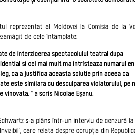
tul reprezentat al Moldovei la Comisia de la Ven
ezamăgit de cele întâmplate: 
te de interzicerea spectacolului teatral dupa 
zidential si cel mai mult ma intristeaza numarul en
leg, ca a justifica aceasta solutie prin aceea ca 
te este similara cu desculparea violatorului, pe m
e vinovata. " a scris Nicolae Eşanu.
chwartz s-a plâns într-un interviu de cenzură la 
nvizibil", care relata despre corupţia din Republica