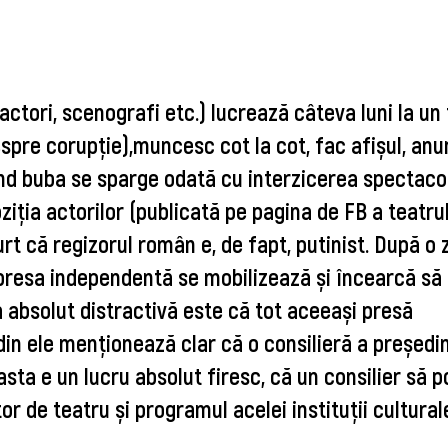
actori, scenografi etc.) lucrează câteva luni la un 
pre corupție),muncesc cot la cot, fac afișul, anun
nd buba se sparge odată cu interzicerea spectacolu
ziția actorilor (publicată pe pagina de FB a teatrulu
rt că regizorul român e, de fapt, putinist. 
După o zi
 presa independentă se mobilizează și încearcă să 
a absolut distractivă este că tot aceeași presă 
din ele menționează clar că o consilieră a președint
asta e un lucru absolut firesc, că un consilier să p
r de teatru și programul acelei instituții culturale.