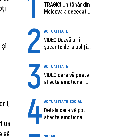
1
TRAGIC! Un tânăr din
ți 
Moldova a decedat
în SUA, după c...
2
ACTUALITATE
VIDEO Dezvăluiri
şi 
șocante de la poliție,
despre șoferu...
3
ACTUALITATE
VIDEO care vă poate
afecta emoțional:
Ana-Maria Guja,...
4
ACTUALITATE
SOCIAL
ii, 
Detalii care vă pot
afecta emoțional:
t un 
Care ar fi cauz...
 să 
SOCIAL