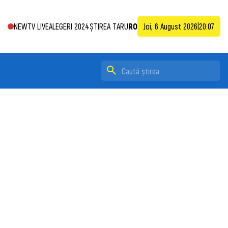
NEWTV LIVE
ALEGERI 2024
ȘTIREA TA
RU
RO
Joi, 6 August 2026
|
20:07