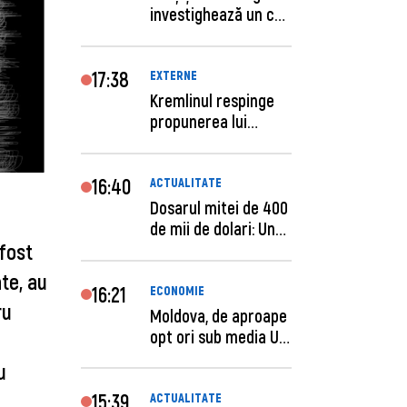
investighează un caz
de escro...
17:38
EXTERNE
Kremlinul respinge
propunerea lui
Zelenski privind un...
16:40
ACTUALITATE
Dosarul mitei de 400
de mii de dolari: Un
 fost
procuror și...
ate, au
16:21
ECONOMIE
ru
Moldova, de aproape
opt ori sub media UE
la costul mu...
u
15:39
ACTUALITATE