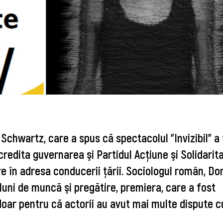
 Schwartz, care a spus că spectacolul "Invizibil" a
credita guvernarea şi Partidul Acţiune şi Solidarit
dure în adresa conducerii ţării. Sociologul român, Do
luni de muncă şi pregătire, premiera, care a fost
oar pentru că actorii au avut mai multe dispute c