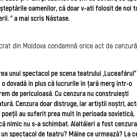
teptările oamenilor, că doar v-ati folosit de noi to
rii. " a mai scris Năstase.
crat din Moldova condamnă orice act de cenzură 
rea unui spectacol pe scena teatrului „Luceafărul” 
 o dovadă în plus că lucrurile în țară merg într-o 
trem de periculoasă. 
Cu cenzura nu construiești 
ură. Cenzura doar distruge, iar artiștii noștri, actor
 și poeții au suferit prea mult în perioada sovietică, 
că nimic nu s-a schimbat. 
Alaltăieri a fost cenzura
 azi un spectacol de teatru? Mâine ce urmează? La ce