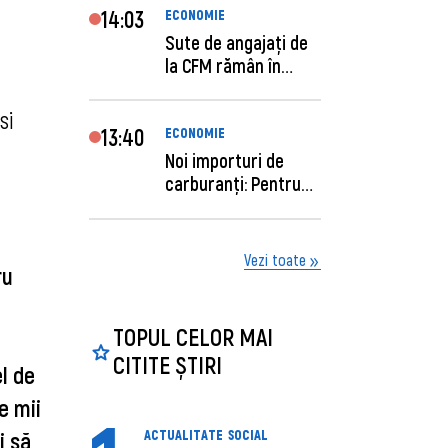
14:03
ECONOMIE
Sute de angajaţi de
la CFM rămân în
concediu forţat....
i 
13:40
ECONOMIE
Noi importuri de
carburanți: Pentru
câte zile sunt su...
Vezi toate
u 
TOPUL CELOR MAI
CITITE ȘTIRI
 de 
 mii 
 să 
ACTUALITATE
SOCIAL