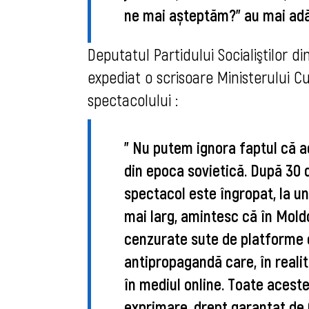
ne mai așteptăm?
" au mai ad
Deputatul Partidului Socialiştilor d
expediat o scrisoare Ministerului Cul
spectacolului : 
" Nu putem ignora faptul că a
din epoca sovietică. După 30 d
spectacol este îngropat, la un
mai larg, amintesc că în Moldo
cenzurate sute de platforme on
antipropagandă care, în realit
în mediul online. Toate acestea
exprimare, drept garantat de C